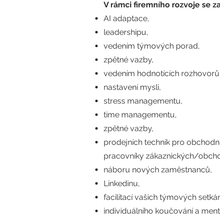
V rámci firemního rozvoje se 
AI adaptace,
leadershipu,
vedením týmových porad,
zpětné vazby,
vedením hodnotících rozhovorů
nastavení mysli,
stress managementu,
time managementu,
zpětné vazby,
prodejních technik pro obchodní
pracovníky zákaznických/obcho
náboru nových zaměstnanců,
Linkedinu,
facilitací vašich týmových setká
individuálního koučování a men