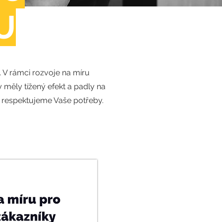
U
 V rámci rozvoje na míru
 měly tížený efekt a padly na
ě respektujeme Vaše potřeby.