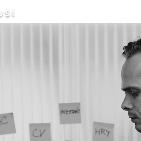
UŠÍ
HOME
KOUČINK
PRO FIRMY
KARTY