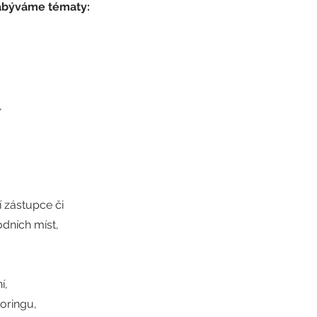
zabýváme tématy:
,
 zástupce či
dních míst,
ní,
toringu,