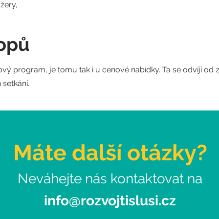
žery,
opů
ový program, je tomu tak i u cenové nabídky. Ta se odvíjí od 
 setkání.
Máte další otázky?
Neváhejte nás kontaktovat na
info@rozvojtislusi.cz