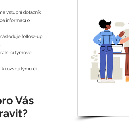
e vstupní dotazník
íce informací o
následuje follow-up
.
rální či týmové
k rozvoji týmu či
pro Vás
avit?