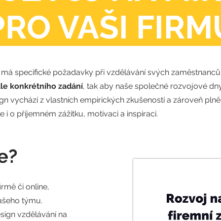
PRO VAŠI FIRM
má specifické požadavky při vzdělávání svých zaměstnanců.
le konkrétního zadání
, tak aby naše společné rozvojové dny
gn vychází z vlastních empirických zkušeností a zároveň pln
le i o příjemném zážitku, motivaci a inspiraci.
e?
rmě či online,
vašeho týmu.
esign vzdělávání na