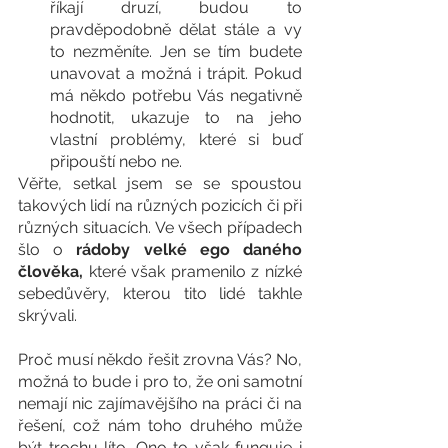
říkají druzí, budou to 
pravděpodobně dělat stále a vy 
to nezměníte. Jen se tím budete 
unavovat a možná i trápit. Pokud 
má někdo potřebu Vás negativně 
hodnotit, ukazuje to na jeho 
vlastní problémy, které si buď 
připouští nebo ne. 
Věřte, setkal jsem se se spoustou 
takových lidí na různých pozicích či při 
různých situacích. Ve všech případech 
šlo o 
rádoby velké ego daného 
člověka,
 které však pramenilo z nízké 
sebedůvěry, kterou tito lidé takhle 
skrývali. 
Proč musí někdo řešit zrovna Vás? No, 
možná to bude i pro to, že oni samotní 
nemají nic zajímavějšího na práci či na 
řešení, což nám toho druhého může 
být trochu líto. Ono to však funguje i 