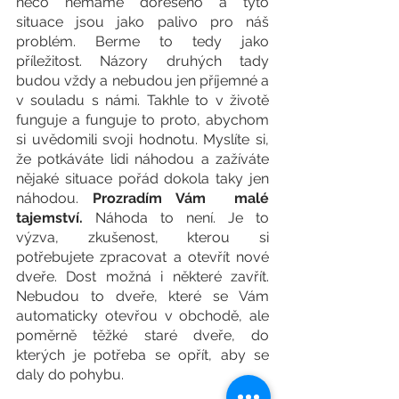
něco nemáme dořešeno a tyto 
situace jsou jako palivo pro náš 
problém. Berme to tedy jako 
příležitost. Názory druhých tady 
budou vždy a nebudou jen příjemné a 
v souladu s námi. Takhle to v životě 
funguje a funguje to proto, abychom 
si uvědomili svoji hodnotu. Myslíte si, 
že potkáváte lidi náhodou a zažíváte 
nějaké situace pořád dokola taky jen 
náhodou. 
Prozradím Vám  malé 
tajemství.
 Náhoda to není. Je to 
výzva, zkušenost, kterou si 
potřebujete zpracovat a otevřít nové 
dveře. Dost možná i některé zavřít. 
Nebudou to dveře, které se Vám 
automaticky otevřou v obchodě, ale 
poměrně těžké staré dveře, do 
kterých je potřeba se opřít, aby se 
daly do pohybu.