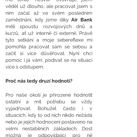
věděl už dlouho, ale pracovat jsem s 
ním začal až ve svém posledním 
zaměstnání, kdy jsme díky 
Air Bank
měli spoustu rozvojových dnů a 
kurzů, ať už interně či externě. Právě 
tyto setkání a moje sebereflexe mi 
pomohla pracovat sám se sebou a 
začít si více důvěřovat. Nyní chci 
pomoc i já vám, podívat se na situaci 
více s odstupem. 
Proč nás tedy druzí hodnotí? 
Pro naše okolí je přirozené hodnotit 
ostatní a mít potřebu se vždy 
vyjadřovat. Bohužel často i v 
situacích, kdy to od nich nikdo nežádá 
nebo je jejich hodnocení postaveno na 
velmi nestabilních základech. Dost 
možná je odpovídající pro ně 