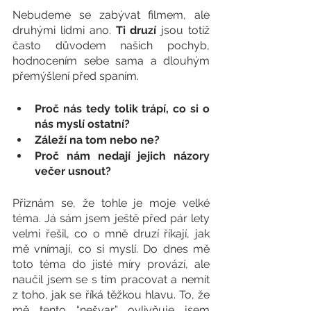
Nebudeme se zabývat filmem, ale 
druhými lidmi ano. 
Ti druzí
 jsou totiž 
často důvodem našich pochyb, 
hodnocením sebe sama a dlouhým 
přemýšlení před spaním. 
Proč nás tedy tolik trápí, co si o 
nás myslí ostatní? 
Záleží na tom nebo ne? 
Proč nám nedají jejich názory 
večer usnout?
Přiznám se, že tohle je moje velké 
téma. Já sám jsem ještě před pár lety 
velmi řešil, co o mně druzí říkají, jak 
mě vnímají, co si myslí. Do dnes mě 
toto téma do jisté míry provází, ale 
naučil jsem se s tím pracovat a nemít 
z toho, jak se říká těžkou hlavu. To, že 
mě tento “nešvar” ovlivňuje jsem 