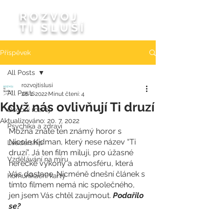
ROZVOJ
TI SLUŠÍ
Příspěvek
All Posts
rozvojtislusi
All Posts
28. 1. 2022
Minut čtení: 4
Když nás ovlivňují Ti druzí
Osobní rozvoj
Aktualizováno:
20. 7. 2022
Psychika a zdraví
Možná znáte ten známý horor s 
Nicole Kidman, který nese název “Ti 
Leadership
druzí”. Já ten film miluji, pro úžasné 
Vzdělávání na míru
herecké výkony a atmosféru, která 
Vás dostane. Nicméně dnešní článek s 
Komunikační karty
tímto filmem nemá nic společného, 
jen jsem Vás chtěl zaujmout. 
Podařilo 
se? 