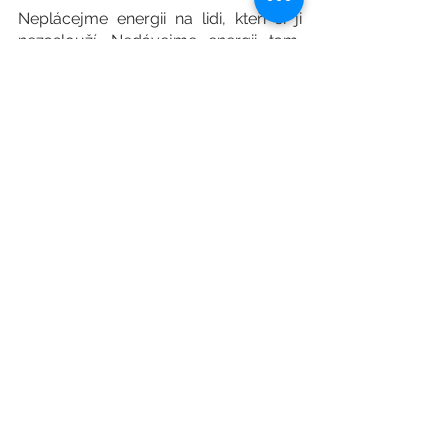
Neplácejme energii na lidi, kteří si ji 
nezaslouží. Nedávejme energii tam, 
kde to necítíte. Stačí se zastavit a 
možná se rozejít někam dál. Toxické 
prostředí ve svém životě opravdu 
nepotřebujete. No a že to není někdy 
snadné, to tak bohužel je. Víte co? Po 
každé bouřce zase vyjde slunce a vy 
se můžete jít "opalovat" a užívat 
hezkého dne. Jen ten pomyslný 
deštník je někdy nutné nosit v batohu i 
preventivně. 
Myšlenka na závěr:
Jak moc si vážím sám/sama sebe?
Kdy jsem se naposled ocenil/a?
Proč si dostatečně nedůvěřuji a co 
pro to můžu udělat?