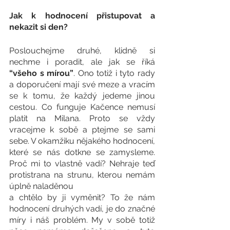
Jak k hodnocení přistupovat a 
nekazit si den?
Poslouchejme druhé, klidně si 
nechme i poradit, ale jak se říká 
“všeho s mírou”
. Ono totiž i tyto rady 
a doporučení mají své meze a vracím 
se k tomu, že každý jedeme jinou 
cestou. Co funguje Kačence nemusí 
platit na Milana. Proto se vždy 
vracejme k sobě a ptejme se sami 
sebe. V okamžiku nějakého hodnocení, 
které se nás dotkne se zamysleme. 
Proč mi to vlastně vadí? Nehraje teď 
protistrana na strunu, kterou nemám 
úplně naladěnou 
a chtělo by ji vyměnit? To že nám 
hodnocení druhých vadí, je do značné 
míry i náš problém. My v sobě totiž 