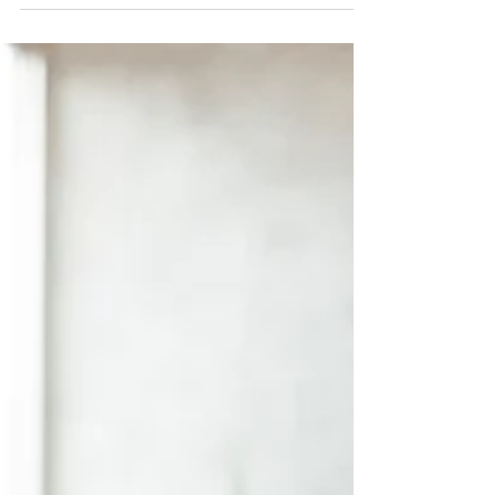
Vstupujeme do nové éry, kde je klíčem k
úspěchu nejen schopnost vést, ale také
schopnost koučovat.