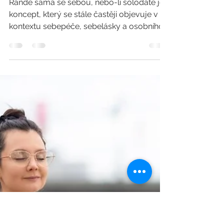
Lucka
4. 4. 2024
Minut čtení: 2
Solo date aneb cesta k
duševní pohodě
Rande sama se sebou, nebo-li solodate je
koncept, který se stále častěji objevuje v
kontextu sebepéče, sebelásky a osobního
rozvoje.