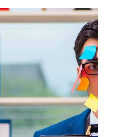
taky?
Ten pocit, který mnoho z nás zná až příliš
dobře. Jde o vnitřní přesvědčení, že naše
úspěchy jsou produktem náhody nebo
omylu, nikoliv...