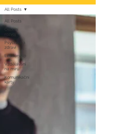
All Posts
All Posts
Osobní
rozvoj
Psychika a
zdraví
Leadership
Vzdělávání
na míru
Komunikační
karty