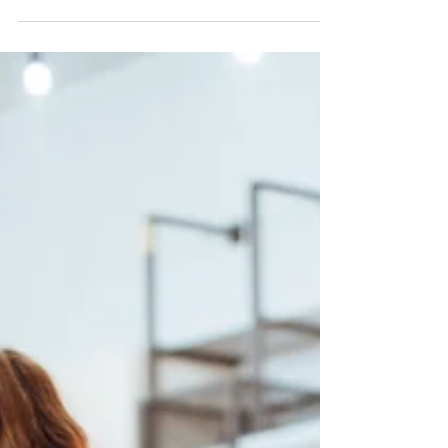
chladnější počasí, ale také kratší dny a
méně slunečního světla, což může mít
dopad na naši náladu.