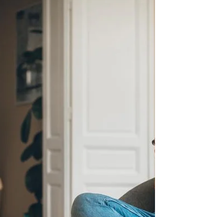
schopnost soustředit se a na naši celkovou
produktivitu? Poj