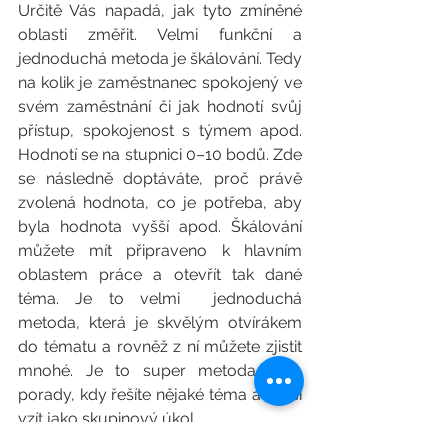
Určitě Vás napadá, jak tyto zmíněné 
oblasti změřit. Velmi funkční a 
jednoduchá metoda je škálování. Tedy 
na kolik je zaměstnanec spokojený ve 
svém zaměstnání či jak hodnotí svůj 
přístup, spokojenost s týmem apod. 
Hodnotí se na stupnici 0–10 bodů. Zde 
se následně doptáváte, proč právě 
zvolená hodnota, co je potřeba, aby 
byla hodnota vyšší apod. Škálování 
můžete mít připraveno k hlavním 
oblastem práce a otevřít tak dané 
téma. Je to velmi  jednoduchá 
metoda, která je skvělým otvírákem 
do tématu a rovněž z ní můžete zjistit 
mnohé. Je to super metoda i na 
porady, kdy řešíte nějaké téma a lze si 
vzít jako skupinový úkol. 