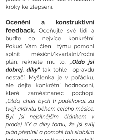
kroky ke zlepšení.  
Ocenění a konstruktivní 
feedback.
Oceňujte své lidi a 
buďte co nejvíce konkrétní. 
Pokud Vám člen  týmu pomohl 
splnit měsíční/kvartální/roční 
plán, řekněte mu to. 
„Oldo jsi 
dobrej, díky“
 tak tohle  opravdu 
nestačí
. Myšlenka je v pořádku, 
ale dejte konkrétní hodnocení, 
které zaměstnanec pochopí.  
„Oldo, chtěl bych ti poděkovat za 
tvoji aktivitu během celého měsíce. 
Byl jsi nejsilnějším článkem v 
prodej XY a díky tomu, že jsi svůj 
plán přeplnil a pomohl tak slabším 
kolegům, jsme celkový plán splnili.  