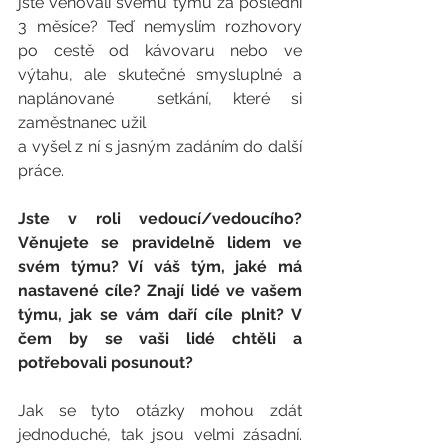
jste věnovali svému týmu za poslední 
3 měsíce? Teď nemyslím rozhovory 
po cestě od kávovaru nebo ve 
výtahu, ale skutečné smysluplné a 
naplánované  setkání, které si 
zaměstnanec užil 
a vyšel z ní s jasným zadáním do další 
práce.
Jste v roli vedoucí/vedoucího? 
Věnujete se pravidelně lidem ve 
svém týmu? Ví váš tým, jaké má 
nastavené cíle? Znají lidé ve vašem 
týmu, jak se vám daří cíle plnit? V 
čem by se vaši lidé chtěli a 
potřebovali posunout?
Jak se tyto otázky mohou zdát 
jednoduché, tak jsou velmi zásadní. 