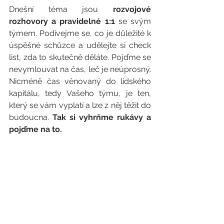
Dnešní téma jsou 
rozvojové 
rozhovory a pravidelné 1:1
 se svým 
týmem. Podívejme se, co je důležité k 
úspěšné schůzce a udělejte si check 
list, zda to skutečně děláte. Pojďme se 
nevymlouvat na čas, leč je neúprosný. 
Nicméně čas věnovaný do lidského 
kapitálu, tedy Vašeho týmu, je ten, 
který se vám vyplatí a lze z něj těžit do 
budoucna. 
Tak si vyhrňme rukávy a 
pojďme na to.  