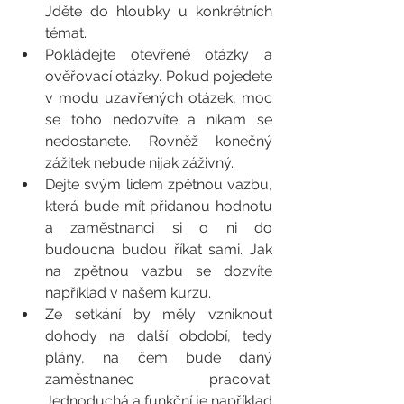
Jděte do hloubky u konkrétních 
témat.
Pokládejte otevřené otázky a 
ověřovací otázky. Pokud pojedete 
v modu uzavřených otázek, moc 
se toho nedozvíte a nikam se 
nedostanete. Rovněž konečný 
zážitek nebude nijak záživný.  
Dejte svým lidem zpětnou vazbu, 
která bude mít přidanou hodnotu 
a zaměstnanci si o ni do  
budoucna budou říkat sami. Jak 
na zpětnou vazbu se dozvíte 
například v našem kurzu.  
Ze setkání by měly vzniknout 
dohody na další období, tedy 
plány, na čem bude daný 
zaměstnanec pracovat. 
Jednoduchá a funkční je například 