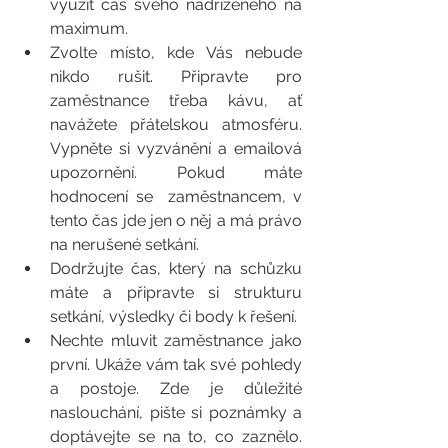
využít čas svého nadřízeného na 
maximum.  
Zvolte místo, kde Vás nebude 
nikdo rušit. Připravte pro 
zaměstnance třeba kávu, ať 
navážete přátelskou atmosféru. 
Vypněte si vyzvánění a emailová 
upozornění. Pokud máte 
hodnocení se  zaměstnancem, v 
tento čas jde jen o něj a má právo 
na nerušené setkání.  
Dodržujte čas, který na schůzku 
máte a připravte si strukturu 
setkání, výsledky či body k řešení. 
Nechte mluvit zaměstnance jako 
první. Ukáže vám tak své pohledy 
a postoje. Zde je důležité  
naslouchání, pište si poznámky a 
doptávejte se na to, co zaznělo.  