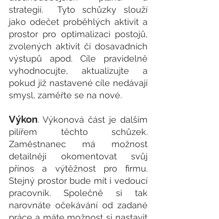
strategií.  Tyto schůzky slouží 
jako odečet proběhlých aktivit a 
prostor pro optimalizaci postojů, 
zvolených aktivit či dosavadních 
výstupů apod. Cíle pravidelně 
vyhodnocujte, aktualizujte a 
pokud již nastavené cíle nedávají 
smysl, zaměřte se na nové.
Výkon
Výkonová část je dalším 
. 
pilířem těchto schůzek. 
Zaměstnanec má možnost 
detailněji okomentovat svůj 
přínos a výtěžnost pro firmu. 
Stejný prostor bude mít i vedoucí 
pracovník. Společně si tak 
narovnáte očekávání od zadané 
práce a máte možnost si nastavit 