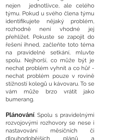
nejen  jednotlivce, ale celého 
týmu. Pokud u svého člena týmu 
identifikujete nějaký problém, 
rozhodně není vhodné jej 
přehlížet. Pokuste se zapojit do 
řešení ihned, začleňte toto téma 
na pravidelné setkání, mluvte 
spolu. Nejhorší, co může být je 
nechat problém vyhnít a co hůř - 
nechat problém pouze v rovině 
stížností kolegů u kávovaru. To se 
vám může brzo vrátit jako 
bumerang.
Plánování
Spolu s pravidelnými 
. 
rozvojovými rozhovory se nese i 
nastavování měsíčních či 
dlouhodobějších plánů a 