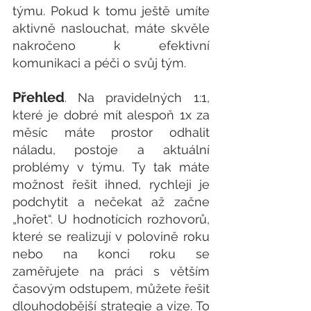
týmu. Pokud k tomu ještě umíte 
aktivně naslouchat, máte skvěle 
nakročeno k efektivní 
komunikaci a péči o svůj tým.  
Přehled
Na pravidelných 1:1, 
. 
které je dobré mít alespoň 1x za 
měsíc máte prostor odhalit 
náladu, postoje a aktuální 
problémy v týmu. Ty tak máte 
možnost řešit ihned, rychleji je 
podchytit a nečekat až začne 
„hořet“. U hodnotících rozhovorů, 
které se realizují v polovině roku 
nebo na konci roku se 
zaměřujete na práci s větším 
časovým odstupem, můžete řešit 
dlouhodobější strategie a vize. To 