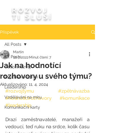
ROZVOJ
TI SLUŠÍ
Příspěvek
All Posts
Martin
All Posts
10. 7. 2022
Minut čtení: 7
Jak na hodnotící
Osobní rozvoj
rozhovory u svého týmu?
Psychika a zdraví
Aktualizováno:
11. 4. 2024
Leadership
#rozvojtýmu
#zpětnávazba
Vzdělávání na míru
#hodnotícírozhovory
#komunikace
#leadership
Komunikační karty
Drazí zaměstnavatelé, manažeři a 
vedoucí, teď ruku na srdce, kolik času 