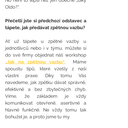
No není to lepší než jen obecné „díky 
Oldo?“. 
Přečetli jste si předchozí odstavec a 
tápete, jak předávat zpětnou vazbu?
Ať už tápete u zpětné vazby u 
jednotlivců nebo i v týmu, můžete si 
do své firmy objednat náš workshop  
„Jak na zpětnou vazbu“
.  Máme 
spoustu tipů, které vzešly z naší 
vlastní praxe. Díky tomu Vás 
navedeme, jak zpětku dávat správně, 
efektivně a bez zbytečných chyb. 
Víme, že základem je vždy 
komunikovat otevřeně, asertivně a 
hlavně funkčně. Ne vždy tomu tak 
bohužel je, a proto jsme tu my. 